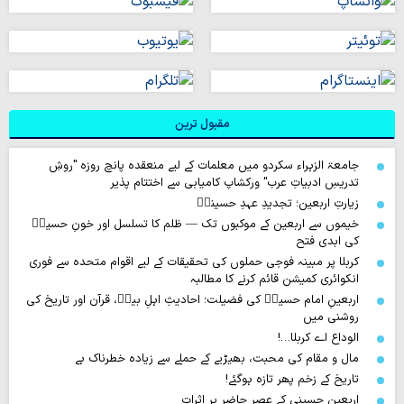
مقبول ترین
جامعۃ الزہراء سکردو میں معلمات کے لیے منعقدہ پانچ روزہ "روشِ
تدریسِ ادبیاتِ عرب" ورکشاپ کامیابی سے اختتام پذیر
زیارتِ اربعین؛ تجدیدِ عہدِ حسینیؑ
خیموں سے اربعین کے موکبوں تک — ظلم کا تسلسل اور خونِ حسینؑ
کی ابدی فتح
کربلا پر مبینہ فوجی حملوں کی تحقیقات کے لیے اقوام متحدہ سے فوری
انکوائری کمیشن قائم کرنے کا مطالبہ
اربعینِ امام حسینؑ کی فضیلت؛ احادیثِ اہلِ بیتؑ، قرآن اور تاریخ کی
روشنی میں
الوداع اے کربلا…!
مال و مقام کی محبت، بھیڑیے کے حملے سے زیادہ خطرناک ہے
تاریخ کے زخم پھر تازہ ہوگئے!
اربعین حسینی کے عصرِ حاضر پر اثرات