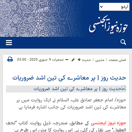
جمعرات 9 جنوری 2025 - 03:00
اصلی صفحہ
مذہبی
حدیث
حدیث روز | ہر معاشرے کی تین اشد ضروریات
حوزہ/ امام جعفر صادق علیہ السلام نے ایک روایت میں ہر
معاشرے کی تین اشد ضروریات کی جانب اشارہ فرمایا ہے۔
حوزہ نیوز ایجنسی
کے مطابق، مندرجہ ذیل روایت کتاب "تحف
العقول" سے نقل کی گئی ہے۔ اس روایت کا متن اس طرح ہے: