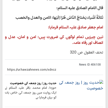
قال الامام الصادق علیه السلام:
ثَلاثَةُ اَشْياءَ يَحْتاجُ النّاسُ طُرّا اِلَيْها: الامن والعدل والخصب
امام جعفر صادق علیہ السلام فرمایا:
تین چیزیں تمام لوگوں کی ضرورت ہیں: امن و امان، عدل و
انصاف اور رفاہ عامہ۔
تحف العقول ص 320
News ID:
406108
حدیث روز | روز جمعہ کی خصوصیت
حوزہ/ امام محمد باقر علیہ السلام نے
ایک روایت میں روز جمعہ کی خاص بات
کو بیان فرمایا ہے۔