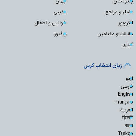
ہندوستان
جہان
علماء و مراجع
مذہبی
انٹرویوز
خواتین و اطفال
مقالات و مضامین
ویڈیوز
گیلری
زبان انتخاب کریں
اردو
فارسی
English
Français
العربیة
हिन्दी
বাংলা
Türkçe