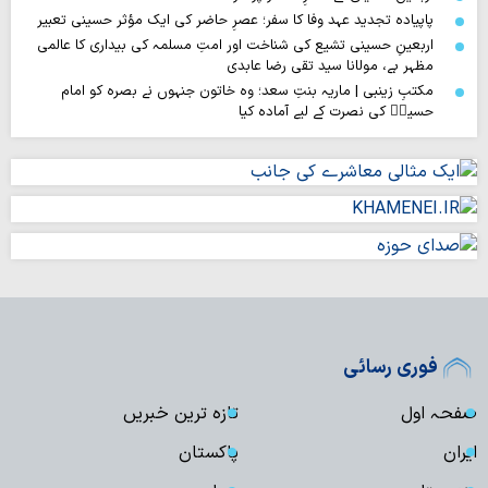
پاپیادہ تجدید عہد وفا کا سفر؛ عصرِ حاضر کی ایک مؤثر حسینی تعبیر
اربعینِ حسینی تشیع کی شناخت اور امتِ مسلمہ کی بیداری کا عالمی
مظہر ہے، مولانا سید تقی رضا عابدی
مکتبِ زینبی | ماریہ بنتِ سعد؛ وہ خاتون جنہوں نے بصرہ کو امام
حسینؑ کی نصرت کے لیے آمادہ کیا
فوری رسائی
صفحہ اول
تازہ ترین خبریں
ایران
پاکستان