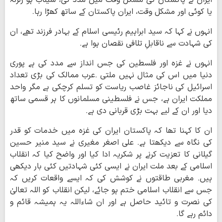
ایران نے پاکستان کی مشکل وقت میں مدد کی، سیلاب ہو زلزلہ
یا کوئی اور مشکل وقت، ایران پاکستان کے ساتھ کھڑا رہا۔
انہوں نے کہا کہ سید ابراہیم رئیسی اسلام کے بہادر فرزند تھے، ان
کی شہادت سے ناقابلِ تلافی نقصان ہوا ہے۔
انہوں نے غزہ اور فلسطین کی جس انداز سے مدد کی ہے پوری
دنیا میں اس کی مثال نہیں ملتی ۔عرب ممالک کی بڑی تعداد
اسرائیل کی ناجائز غاصب ریاست کو تسلم کرچکی ہے مگر واحد
مملکت ایران ہے، جس نے فلسطینی مسلمانوں کا ہر قسمی ساتھ
دیا اور ان کے لیے بہت بڑی قربانی دی ہے۔
ان کا کہنا تھا کہ پاکستان ایران کی غزہ میں خدمات کو قدر
کی نگاہ سے دیکھتا ہے۔ علی اصغر مغیری نے سید منیر حسین
گیلانی کا تعزیت کرنے پر شکریہ ادا کیا اور واضح کیا کہ انقلاب
اسلامی کے بعد ملت ایران نے ایسی کئی شہادتیں کئی بار دیکھی
ہیں۔ مغربی طاقتوں نے کوشش کی کہ ایسے واقعات کریں کہ
جس سے انقلاب اسلامی ختم ہو جائے، لیکن انقلاب کو اللہ تعالیٰ
کی نصرت و تائید حاصل ہے اور ان شاءاللہ یہ ہمیشہ قائم و
دائم رہے گا۔