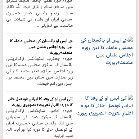
حوزہ/ حوزہ علمیہ جامعۃ النجف سکردو
میں مدافع اسلام و قرآن آیت اللّٰہ ڈاکٹر
سید ابراہیم رئیسی صدر جمہوری
اسلامی ایران اور رفقاء کی شہادت کی
مناسبت سے تعزیتی…
جے ایس او پاکستان کی مجلسِ عاملہ کا
تین روزہ اجلاس ملتان میں
منعقد+رپورٹ
حوزہ/ جعفریہ اسٹوڈنٹس آرگنائزیشن
پاکستان کی مرکزی مجلسِ عاملہ کا تین
روزہ اجلاس، مرکزی صدر محمد اکبر کی
زیر صدارت میں ملتان میں منعقد ہوا،
جس میں اہم فیصلہ…
آئی ایس او کے وفد کا ایرانی قونصل خانے
کا دورہ؛ اظہارِ تعزیت+تصویری رپورٹ
حوزہ/ امامیہ اسٹوڈنٹس آرگنائزیشن
پاکستان کے مرکزی صدر کی سربراہی
میں ایک وفد نے اسلامی جمہوریہ ایران
کے قونصل خانے کا دورہ کیا اور آیت اللہ
سید ابراہیم…