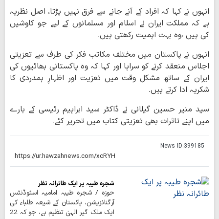
انہوں نے کہا کہ افراد کے آنے جانے سے فرق نہیں پڑتا، اصل نظریہ
ہے کہ مملکت ایران نے اسلام اور مسلمانوں کے لیے جو کاوشیں
کی ہیں ،وہ بہت اہمیت رکھتی ہیں۔
انہوں نے پاکستان میں مختلف مکاتب فکر کی طرف سے تعزیتی
اجلاس منعقد کرنے کو سراہا اور کہا کہ وہ پاکستانی بھائیوں کی
ایران کے ساتھ مشکل وقت میں تعزیت اور اظہارِ ہمدردی کا
شکریہ ادا کرتے ہیں۔
سید منیر حسین گیلانی نے ڈاکٹر سید ابراہیم رئیسی کے بارے
میں اپنے تاثرات بھی تعزیتی کتاب میں تحریر کئے۔
News ID:
399185
شجرہ طیبہ پر ایک طائرانہ نظر
حوزہ / شجرہ طیبہ امامیہ اسٹوڈنٹس
آرگنائزیشن، پاکستان کے شیعہ طلباء کی
ایک ملک گیر الہیٰ تنظیم ہے، جو کہ 22