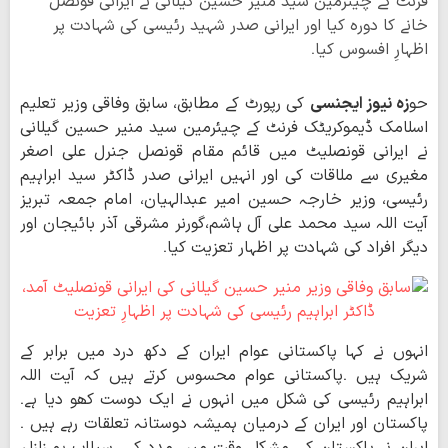
فرنٹ کے چیئرمین سید منیر حسین گیلانی نے ایرانی قونصل
خانے کا دورہ کیا اور ایرانی صدر شہید رئیسی کی شہادت پر
اظہارِ افسوس کیا۔
حو
زہ نیوز ایجنسی
کی رپورٹ کے مطابق، سابق وفاقی وزیر تعلیم
اسلامک ڈیموکریٹک فرنٹ کے چیئرمین سید منیر حسین گیلانی
نے ایرانی قونصلیٹ میں قائم مقام قونصل جنرل علی اصغر
مغیری سے ملاقات کی اور انہیں ایرانی صدر ڈاکٹر سید ابراہیم
رئیسی، وزیر خارجہ حسین امیر عبدالہیان، امام جمعہ تبریز
آیت اللہ سید محمد علی آل ہاشم،گورنر مشرقی آذر بائیجان اور
دیگر افراد کی شہادت پر اظہار تعزیت کیا۔
انہوں نے کہا پاکستانی عوام ایران کے دکھ درد میں برابر کے
شریک ہیں ۔پاکستانی عوام محسوس کرتے ہیں کہ آیت اللہ
ابراہیم رئیسی کی شکل میں انہوں نے ایک دوست کھو دیا ہے۔
پاکستان اور ایران کے درمیان ہمیشہ دوستانہ تعلقات رہے ہیں ۔