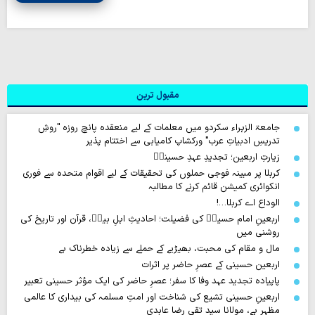
مقبول ترین
جامعۃ الزہراء سکردو میں معلمات کے لیے منعقدہ پانچ روزہ "روشِ
تدریسِ ادبیاتِ عرب" ورکشاپ کامیابی سے اختتام پذیر
زیارتِ اربعین؛ تجدیدِ عہدِ حسینیؑ
کربلا پر مبینہ فوجی حملوں کی تحقیقات کے لیے اقوام متحدہ سے فوری
انکوائری کمیشن قائم کرنے کا مطالبہ
الوداع اے کربلا…!
اربعینِ امام حسینؑ کی فضیلت؛ احادیثِ اہلِ بیتؑ، قرآن اور تاریخ کی
روشنی میں
مال و مقام کی محبت، بھیڑیے کے حملے سے زیادہ خطرناک ہے
اربعین حسینی کے عصرِ حاضر پر اثرات
پاپیادہ تجدید عہد وفا کا سفر؛ عصرِ حاضر کی ایک مؤثر حسینی تعبیر
اربعینِ حسینی تشیع کی شناخت اور امتِ مسلمہ کی بیداری کا عالمی
مظہر ہے، مولانا سید تقی رضا عابدی