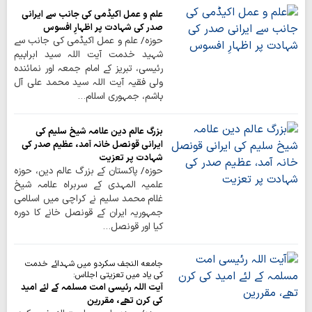
علم و عمل اکیڈمی کی جانب سے ایرانی
صدر کی شہادت پر اظہارِ افسوس
حوزہ/ علم و عمل اکیڈمی کی جانب سے
شہید خدمت آیت اللہ سید ابراہیم
رئیسی، تبریز کے امام جمعہ اور نمائندہ
ولی فقیہ آیت اللہ سید محمد علی آل
ہاشم، جمہوری اسلام…
بزرگ عالم دین علامہ شیخ سلیم کی
ایرانی قونصل خانہ آمد، عظیم صدر کی
شہادت پر تعزیت
حوزہ/ پاکستان کے بزرگ عالم دین، حوزہ
علمیہ المہدی کے سربراہ علامہ شیخ
غلام محمد سلیم نے کراچی میں اسلامی
جمہوریہ ایران کے قونصل خانے کا دورہ
کیا اور قونصل…
جامعه النجف سکردو میں شہدائے خدمت
کی یاد میں تعزیتی اجلاس:
آیت اللہ رئیسی امت مسلمہ کے لئے امید
کی کرن تھے، مقررین