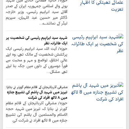
حوزہ/ حالیہ فضائی حادثے میں شہید
ہونے والے اسلامی جمہوریہ ایران کے صدر
آقائے سید ابراہیم رئیسی، وزیر خارجہ
ڈاکٹر میر حسین عبد اللہیان، سپریم
لیڈر کے نمائندے…
شہید سید ابراہیم رئیسی کی شخصیت پر
ایک طائرانہ نظر
حوزہ/ آیت اللہ سید ابراہیم رئیسی ایک
پرکشش شخصیت کے مالک تھے، وہ اپنے
عالی اخلاق، تواضع و مہر و محبت سے
فوراً دوسروں کے دلوں میں جگہ بنا لیتے
تھے۔ مشکل…
مشرقی آذربائیجان کے قائم مقام گورنر نے بتایا:
تبریز میں شہید آل ہاشم کی تشییع جنازہ
میں 8 لاکھ افراد کی شرکت
حوزہ/ مشرقی آذربائیجان کے قائم مقام
گورنر نے بتایا کہ تبریز میں شہید حجۃ
الاسلام والمسلمین آل ہاشم کی تشییع
جنازہ میں 8 لاکھ افراد نے شرکت کی۔