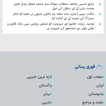
سابق مدرس جامعہ سلطانیہ مولانا سید محمد اصغر زیدی علیل،
صحت یابی کے لیے دعاؤں کی اپیل
مکتبِ زینبی | ماریہ بنتِ سعد؛ وہ خاتون جنہوں نے بصرہ کو امام
حسینؑ کی نصرت کے لیے آمادہ کیا
توحید، زیارت، عاشورا اور مہدویت کو محض روایتی نہیں بلکہ فکری و
عملی زاویے سے سمجھنے کی ضرورت ہے
فوری رسائی
صفحہ اول
تازہ ترین خبریں
ایران
پاکستان
ہندوستان
جہان
علماء و مراجع
مذہبی