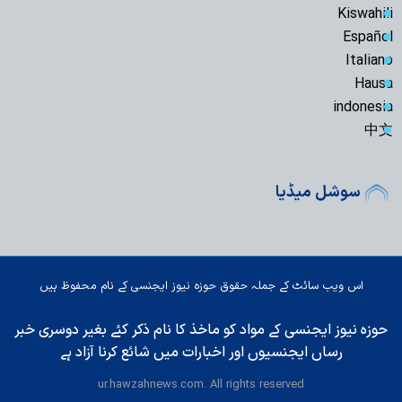
Kiswahili
Español
Italiano
Hausa
indonesia
中文
سوشل میڈیا
اس ویب سائٹ کے جملہ حقوق حوزہ نیوز ایجنسی کے نام محفوظ ہیں
حوزہ نیوز ایجنسی کے مواد کو ماخذ کا نام ذکر کئے بغیر دوسری خبر
رساں ایجنسیوں اور اخبارات میں شائع کرنا آزاد ہے
ur.hawzahnews.com. All rights reserved