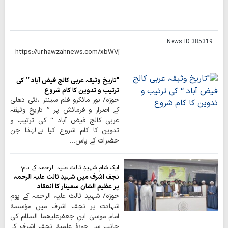
News ID:
385319
"تاریخ وثیقہ عربی کالج فیض آباد ‘‘ کی
ترتیب و تدوین کا کام شروع
حوزہ/ نور مائکرو فلم سینٹر ،نئی دھلی
کے اصرار و فرمائش پر ’’ تاریخ وثیقہ
عربی کالج فیض آباد ‘‘ کی ترتیب و
تدوین کا کام شروع کیا ہے۔لہٰذا جن
حضرات کے پاس…
ایک شام شہیدِ ثالث علیہ الرحمہ کے نام؛
نجف اشرف میں شہیدِ ثالث علیہ الرحمہ
پر عظیم الشان سمینار کا انعقاد
حوزہ/ شہید ثالث علیہ الرحمہ کے یوم
شہادت پر نجف اشرف میں مؤسسۂ
امام موسیٰ ابنِ جعفرعلیھما السلام کی
جانب سے حوزۂ علمیۂ نجف اشرف کے