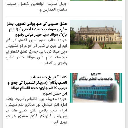
جہاں مدرسۃ الواعظین لکھنؤ ، مدرسہ
سلطان المدارس و…
عشق حسینی کی منھ بولتی تصویر، ہمارا
مذہبی سرمایہ، حسینیۂ آصفی "بڑا امام
باڑہ"، مولانا سید حیدر عباس رضوی
حوزہ/ حالیہ دنوں میں لکھنو کے ڈی
ایم کے بیان نے شہر کی عوام کو تشویش
میں مبتلا کردیا ہے۔ جسکے تعلق لکھنؤ کے
برجستہ عالم دین مولانا حیدر عباس
رضوی نے آصفی…
کتاب ’’ تاریخ جامعہ باب
العلم،بڈگام‘‘(سرینگر کشمیر) کی جمع و
ترتیب کا کام جاری: حجۃ الاسلام مولانا
ابن حسن املوی
حوزہ/ معروف بین الاقوامی شہرت یافتہ
ادارہ انٹر نیشنل نور مائکرو فلم سینٹر ،
ایران کلچر ہاؤس ،نئی دھلی،ھند کے
سربراہ و ڈائریکٹر ڈاکٹر مھدی خواجہ
پیری کی…