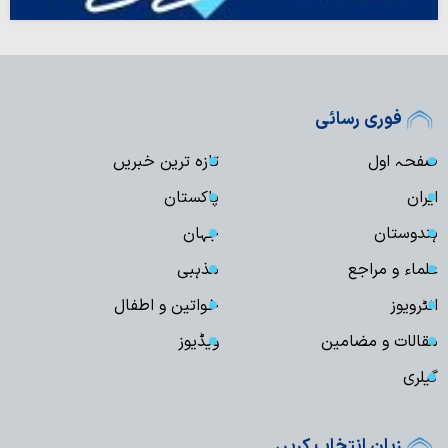
فوری رسائی
صفحہ اول
تازہ ترین خبریں
ایران
پاکستان
ہندوستان
جہان
علماء و مراجع
مذہبی
انٹرویوز
خواتین و اطفال
مقالات و مضامین
ویڈیوز
گیلری
زبان انتخاب کریں