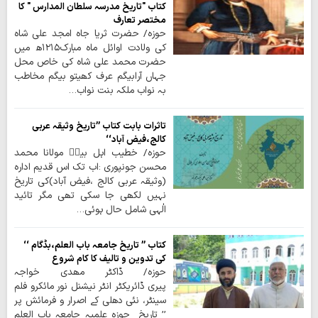
کتاب "تاریخ مدرسہ سلطان المدارس " کا
مختصر تعارف
حوزہ/ حضرت ثریا جاہ امجد علی شاہ
کی ولادت اوائل ماہ مبارک۱۲۱۵ھ میں
حضرت محمد علی شاہ کی خاص محل
جہاں آرابیگم عرف کھیتو بیگم مخاطب
بہ نواب ملکہ بنت نواب…
تاثرات بابت کتاب ’’تاریخ وثیقہ عربی
کالج،فیض آباد‘‘
حوزہ/ خطیب اہل بیتؑ مولانا محمد
محسن جونپوری :اب تک اس قدیم ادارہ
(وثیقہ عربی کالج ،فیض آباد)کی تاریخ
نہیں لکھی جا سکی تھی مگر تائید
الٰہی شامل حال ہوئی…
کتاب ’’ تاریخ جامعہ باب العلم،بڈگام ‘‘
کی تدوین و تالیف کا کام شروع
حوزہ/ ڈاکٹر مھدی خواجہ
پیری ڈائریکٹر انٹر نیشنل نور مائکرو فلم
سینٹر، نئی دھلی کے اصرار و فرمائش پر
’’ تاریخ حوزہ علمیہ جامعہ باب العلم