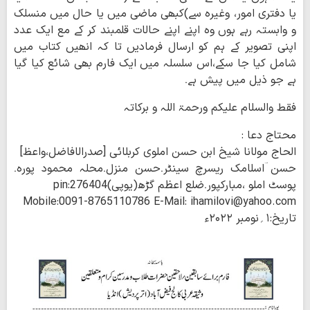
یا دفتری امور، وغیرہ سے)کبھی ماضی میں یا حال میں منسلک
و وابستہ رہے ہوں وہ اپنے اپنے حالات قلمبند کر کے مع ایک عدد
اپنی تصویر کے ہم کو ارسال فرمادیں تا کہ انھیں کتاب میں
شامل کیا جا سکے،اس سلسلہ میں ایک فارم بھی شائع کیا گیا
ہے جو ذیل میں پیش ہے۔
فقط والسلام علیکم ورحمۃ اللہ و برکاتہ
محتاج دعا :
الحاج مولانا شیخ ابن حسن املوی کربلائی [صدرالافاضل،واعظ]
حسن ؔاسلامک ریسرچ سینٹر۔حسن منزل۔محلہ محمود پورہ۔
پوسٹ املو ،مبارکپور۔ضلع اعظم گڑھ(یوپی)pin:276404
Mobile:0091-8765110786 E-Mail: ihamilovi@yahoo.com
تاریخ:۱؍نومبر ۲۰۲۲ء