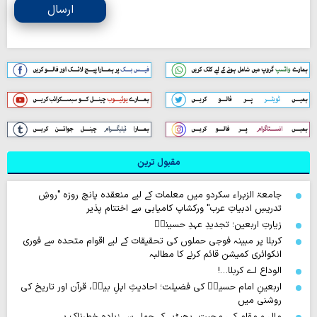
ارسال
مقبول ترین
جامعۃ الزہراء سکردو میں معلمات کے لیے منعقدہ پانچ روزہ "روشِ
تدریسِ ادبیاتِ عرب" ورکشاپ کامیابی سے اختتام پذیر
زیارتِ اربعین؛ تجدیدِ عہدِ حسینیؑ
کربلا پر مبینہ فوجی حملوں کی تحقیقات کے لیے اقوام متحدہ سے فوری
انکوائری کمیشن قائم کرنے کا مطالبہ
الوداع اے کربلا…!
اربعینِ امام حسینؑ کی فضیلت؛ احادیثِ اہلِ بیتؑ، قرآن اور تاریخ کی
روشنی میں
مال و مقام کی محبت، بھیڑیے کے حملے سے زیادہ خطرناک ہے