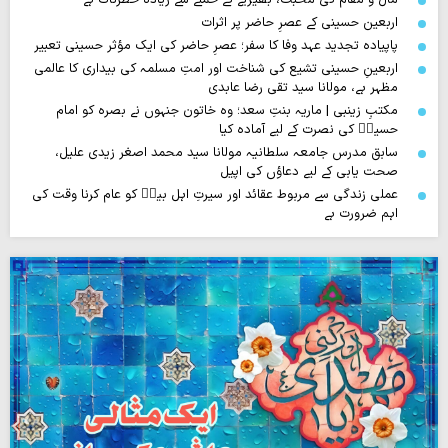
اربعین حسینی کے عصرِ حاضر پر اثرات
پاپیادہ تجدید عہد وفا کا سفر؛ عصرِ حاضر کی ایک مؤثر حسینی تعبیر
اربعینِ حسینی تشیع کی شناخت اور امتِ مسلمہ کی بیداری کا عالمی
مظہر ہے، مولانا سید تقی رضا عابدی
مکتبِ زینبی | ماریہ بنتِ سعد؛ وہ خاتون جنہوں نے بصرہ کو امام
حسینؑ کی نصرت کے لیے آمادہ کیا
سابق مدرس جامعہ سلطانیہ مولانا سید محمد اصغر زیدی علیل،
صحت یابی کے لیے دعاؤں کی اپیل
عملی زندگی سے مربوط عقائد اور سیرتِ اہل بیتؑ کو عام کرنا وقت کی
اہم ضرورت ہے