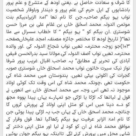
کا شرف و سعادت حاصل ہے ۔یعنی اودھ کے متشرع و علم پرور
بادشاہوں کے اہل حرم کی علم پرور و دیندار وباوقار شخصیت
نواب بہو بیگم صاحبہ۔جن کا نام تھا ’’امۃ الزہراءبیگم بنت
موتمن الدولہ محمد اسحٰق خاں بن غلام علی بن مرزا حسن
شوستری ۔ان بیگم کو ’’ بہو بیگم ‘‘ کا خطاب سسرال سے ملا
تھا‘‘( تاریخ اودھ کا مختصر جائزہ مصنفہ امجد علیخاںصفحہ
۱۰۳)جو زوجہ محترمہ تھیں نواب شجاع الدولہ کی ۔اور والدہ
محترمہ تھیں نواب آصف الدولہ کی۔مولانا سید بدرالحسن فیض
آبادی کی تحریر کے مطابق’’ یہ صاحب اقبال غریب پرور شرفا
نواز نیک سیرت خاتون نواب محمد اسحاق خاں شوستری صوبہ
گجرات کی اکلوتی بیٹی تھیں۔ ہندوستان میں محمد شاہ کی
حکومت تھی ،چونکہ محمد شاہ کی اس وقت تک کوئی اولاد
موجود نہ تھی اس وجہ سے محمد اسحاق خاں سے انھوں نے
قول لے لیاتھا کہ لڑکا یا لڑکی جو تمہارے یہاں پیدا ہووہ مجھ
کو دے دینا میں اس کو مثل اپنی اولاد کے پرورش کروں گا
چنانچہ محمد اسحق خاں کے یہاں جب یہ لڑکی پیدا ہوئی جن
کا نام امۃ الزاہر عرفیت بہو بیگم رکھاگیا تھا۔ قول وقرار کے
موافق محمد شاہ نے ان کو گود لے لیا اور مثل اپنی دختر کے
شاہی محل میں پرورش کرنے لگے۔ تااینکہ بہو بیگم جوان ہوئیں