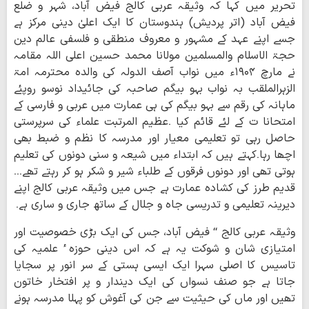
تحریر میں کہا کہ وثیقہ عربی کالج فیض آباد، شہر و ضلع
فیض آباد (اتر پردیش) ہندوستان کا ایک اعلیٰ دینی مرکز ہے
جسے اپنے عہد کے مشہور و معروف منطقی و فلسفی عالم دین
حجۃ الاسلام والمسلمین مولانا محمد حسین اعلی اللہ مقامہ
نے مارچ ۱۹۰۴ء میں نواب آصف الدولہ کی والدہ محترمہ امۃ
الزہرالملقب بہ نواب بہو بیگم صاحبہ کی جائیداد نوسو روپئے
ماہانہ کی رقم سے بہو بیگم کی ہی عمارت میں عربی و فارسی کے
امتحانا ت کے لئے قائم کیا ۔عظیم المرتبت علماء کی سرپرستی
حاصل رہی تو تعلیمی معیار اور مدرسہ کا نظم و ضبط بھی
اچھا رہا۔کہتے ہیں کہ ابتداء میں شیعہ و سنی دونوں کی تعلیم
ہوتی تھی اور دونوں فرقوں کے طلباء شیر و شکر ہو کر رہتے تھے۔۔۔
قدیم طرز کی کشادہ عمارت ہے جس میں وثیقہ عربی کالج اپنے
دیرینہ تعلیمی و تدریسی جاہ و جلال کے ساتھ جاری و ساری ہے۔
وثیقہ عربی کالج ‘‘ فیض آباد، جس کی ایک بڑی خصوصیت اور
امتیازی شان و شوکت یہ ہے کہ اس دینی حوزہ ٔ علمیہ کی
تاسیس کا اصلی سہرا ایک ایسی ہستی کے سر انور پر سجایا
جاتا ہے جو صنف نسواں کی ایک دیندار و پر افتخار خاتون
تھیں اور ماں کی حیثیت سے جن کی آغوش کو پہلا مدرسہ ہونے