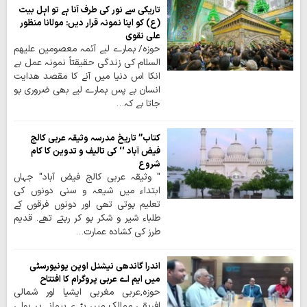
تاریکی سے نور کی طرف آنا ہے تو اہل بیت
(ع) کو اپنا نمونہ قرار دیں: مولانا منظور
علی نقوی
حوزہ/ ہمارے لیے آئمہ معصومین علیهم
السلام کی زندگی حقیقتاً نمونہ عمل ہے
انکا اس دنیا میں آنے کا مقصد ھدایت
انسان ہے پس ہمارے لیے بھی ضروری ہو
جاتا ہے کہ…
کتاب’’ تاریخ مدرسہ وثیقہ عربی کالج
فیض آباد ‘‘ کی تالیف و تدوین کا کام
شروع
" وثیقہ عربی کالج فیض آباد" جہاں
ابتداء میں شیعہ و سنی دونوں کی
تعلیم ہوتی تھی اور دونوں فرقوں کے
طلباء شیر و شکر ہو کر رہتے تھے۔ قدیم
طرز کی کشادہ عمارت…
اندرا گاندھی نیشنل اوپن یونیورسٹی
میں ایم اے عربی پروگرام کا افتتاح
حوزہ,عربی مغربی ایشیا اور شمالی
افریقی ممالک میں بڑے پیمانے پر بولی