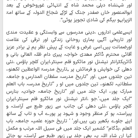
اور شہنشاہ دہلی محمد شاہ کے انتہائی غوروخوض کے بعد
ابوالمنصور خاں صفدر جنگ کے لڑکے شجاع الدولہ کے ساتھ امۃ
الزہرابہو بیگم کی شادی تجویز ہوئی‘‘۔
ایسےعلمی اداروں ،دینی مدرسوں سے وابستگی و عقیدت مندی
اور تاریخی آگہی ہماری روحانی زندگی اور ترقی کی علامت
اورضمانت ہیں۔اسی غرض و غایت کے پیشِ نظر ہم نے برادر عزیز
آقائی محترم ڈاکٹر مھدی خواجہ پیری دام ظلہ العالی بانی و
ڈائریکٹرانٹر نیشنل نور مائکرو فلم سینٹر،ایران کلچر ہاؤس ،نئی
دھلی کی خواہش و فرمائش پر ,,تاریخ مدرسۃ الواعظین لکھنو،،
تین جلدوں میں ۔اور ’’تاریخ مدرسہ سلطان المدارس و جامعہ
سلطانیہ لکھنو،، تین جلدوں میں او ر ’’تاریخ مدرسہ باب العلم
مبارک پور،، ایک جلد میں اور ’’تاریخ جامعہ جوادیہ بنارس
‘‘ایک جلد میں،’۔جو ،انٹر نیشنل نور مائکرو فلم سینٹر،ایران
کلچر ہاؤس ،نئی دھلی کی جانب سے زیور طبع سے آراستہ و
پیراستہ ہو کر منظر وجود و شہود پر پورے آب و تاب کے ساتھ
اپنے جلوے بکھیر رہی ہیں۔اور’ ’ تاریخ حوزہ علمیہ جامعہ باب
العلم ،بڈگام‘‘ کشمیر ایک جلد میں فی سبیل اللہ مرتب و مکمل
کیا ان شاء اللہ یہ بھی جلد ہی زیور طبع سے آراستہ ہو جائے