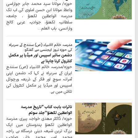
حوزہ/ مولانا سید محمد جابر جواراسی
واعظ: مولانا ابن حسن املوی کی اب تک
مدرسۃ الواعظین لکھنؤ ، جامعہ
سلطانیہ لکھنؤ، جوادیہ عربی کالج
وارانسی، باب العلم…
مدرسہ خاتم الانبیاء (ص) سنندج کے سربراہ
کی حوزہ نیوز ایجنسی سے گفتگو:
دشمن سائبر اسپیس اور میڈیا پر مکمل
کنٹرول کرنا چاہتا ہے
حوزہ/مدرسہ خاتم الانبیاء (ص) سنندج
ایران کے سربراہ نے کہا کہ دشمن اپنی
آمرانہ سوچ اور فکر کے ذریعہ ورچوئل
اسپیس اور میڈیا پر مکمل کنٹرول کی
تلاش میں ہے۔
تاثرات بابت کتاب ’’تاریخ مدرسۃ
الواعظین لکھنؤ‘‘جلد سوئم
حوزہ/ ڈاکٹر مھدی خواجہ پیری: مدرسۃ
الواعظین لکھنؤ ہندوستان میں ایک
بزرگ ترین شیعہ دینی درسگاہ ہے۔ راجہ
محمد امیر محمد خاں صاحب