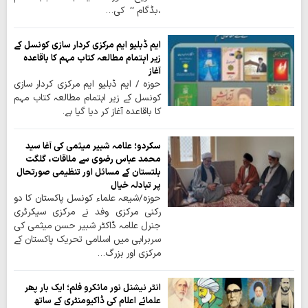
،بڈگام ‘‘ کی…
ایم ڈبلیو ایم مرکزی کردار سازی کونسل کے
زیر اہتمام مطالعہ کتاب مہم کا باقاعدہ
آغاز
حوزہ / ایم ڈبلیو ایم مرکزی کردار سازی
کونسل کے زیر اہتمام مطالعہ کتاب مہم
کا باقاعدہ آغاز کر دیا گیا ہے۔
سکردو؛ علامہ شبیر میثمی کی آغا سید
محمد عباس رضوی سے ملاقات، گلگت
بلتستان کے مسائل اور تنظیمی صورتحال
پر تبادلہ خیال
حوزہ/شیعہ علماء کونسل پاکستان کا دو
رکنی مرکزی وفد نے مرکزی سیکرٹری
جنرل علامہ ڈاکٹر شبیر حسن میثمی کی
سربراہی میں اسلامی تحریک پاکستان کے
مرکزی اور بزرگ…
انٹر نیشنل نور مائکرو فلم؛ ایک بار پھر
علمائے اعلام کی ڈاکیومنٹری کے ساتھ