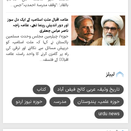
بالقابہٗ:’’وقف مدرسۂ احمدیہ‘‘جس…
علامہ اقبال ملتِ اسلامیہ کے ایک دل سوز
اور دور اندیش رہنما تھے، علامہ راجہ
ناصر عباس جعفری
حوزہ/ چیئرمین مجلس وحدت مسلمین
پاکستان نے کہا کہ ملت اسلامیہ کو
درپیش مسائل سے نکالنے اور ترقی کی
راہ پر گامزن کرنے کا واحد راستہ علامہ
اقبالؒ کے فلسفہ…
لیبلز
تاریخ وثیقہ عربی کالج فیض آباد
کتاب
حوزہ علمیہ ہندوستان
مدرسہ
حوزہ نیوز اردو
urdu news