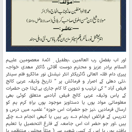
اور اب بفضلِ رب العالمین ،بطفیل ِ ائمۂ معصومین علیہم
السلام برادر عزیز و محترم دوست آقائی ڈاکٹر مھدی خواجہ
پیری دام ظلہ العالی ڈائریکٹر انٹر نیشنل نور مائکرو فلم سینٹر
،نئی دھلی کے اصرار و فرمائش پر ’’ تاریخ وثیقہ عربی کالج
فیض آباد ‘‘ کی ترتیب و تدوین کا کام جاری ہے۔لہٰذا جن حضرات
کے پاس وثیقہ عربی کالج فیض آبادسے متعلق کوئی بھی
معلوماتی مواد ہوں یا دستاویز موجود ہوں براہِ کرم ہم کو
ارسال فرمادیں ،نیز جو حضرات اس حوزہ ٔ علمیہ میں درس و
تدریس کے فرائض ایجام دے رہے ہیں یا کبھی انجام دے چکے
ہیں ،اور جو حضر ات اس جامعہ کے فارغ التحصیل یا تعلیم
یافتہ ہوں یا اس کے کسی شعبہ سے ( مثلاً مجلس منتظمہ یا