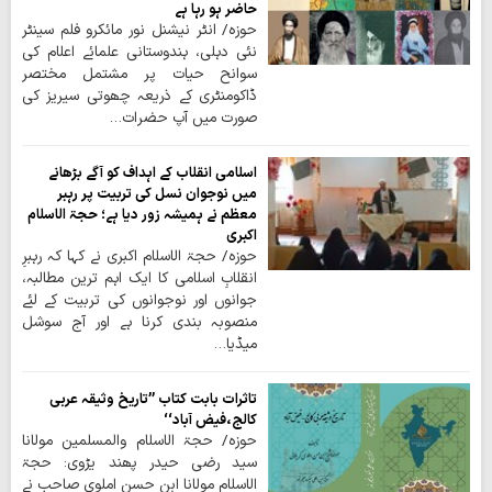
حاضر ہو رہا ہے
حوزہ/ انٹر نیشنل نور مائکرو فلم سینٹر
نئی دہلی، ہندوستانی علمائے اعلام کی
سوانح حیات پر مشتمل مختصر
ڈاکومنٹری کے ذریعہ چھوتی سیریز کی
صورت میں آپ حضرات…
اسلامی انقلاب کے اہداف کو آگے بڑھانے
میں نوجوان نسل کی تربیت پر رہبر
معظم نے ہمیشہ زور دیا ہے؛ حجۃ الاسلام
اکبری
حوزہ/ حجۃ الاسلام اکبری نے کہا کہ رہبرِ
انقلابِ اسلامی کا ایک اہم ترین مطالبہ،
جوانوں اور نوجوانوں کی تربیت کے لئے
منصوبہ بندی کرنا ہے اور آج سوشل
میڈیا…
تاثرات بابت کتاب ’’تاریخ وثیقہ عربی
کالج،فیض آباد‘‘
حوزہ/ حجۃ الاسلام والمسلمین مولانا
سید رضی حیدر پھند یڑوی: حجۃ
الاسلام مولانا ابن حسن املوی صاحب نے