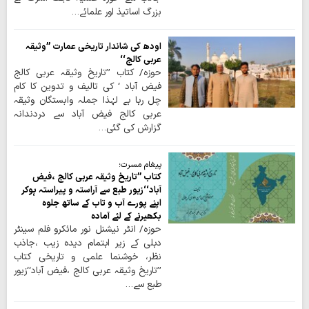
بزرگ اساتیذ اور علمائے…
اودھ کی شاندار تاریخی عمارت ’’وثیقہ
عربی کالج‘‘
حوزہ/ کتاب ’’تاریخ وثیقہ عربی کالج
فیض آباد ‘ کی تالیف و تدوین کا کام
چل رہا ہے لہٰذا جملہ وابستگان وثیقہ
عربی کالج فیض آباد سے دردندانہ
گزارش کی گئی…
پیغام مسرت؛
کتاب ’’تاریخ وثیقہ عربی کالج ،فیض
آباد‘‘زیور طبع سے آراستہ و پیراستہ ہوکر
اپنے پورے آب و تاب کے ساتھ جلوہ
بکھیرنے کے لئے آمادہ
حوزہ/ انٹر نیشنل نور مائکرو فلم سینٹر
دہلی کے زیر اہتمام دیدہ زیب ،جاذب
نظر، خوشنما علمی و تاریخی کتاب
’’تاریخ وثیقہ عربی کالج ،فیض آباد‘‘زیور
طبع سے…