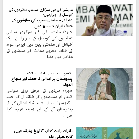
ملیشیا کی غیر سرکاری اسلامی تنظیموں کی
کونسل کے چیئرمین:
دنیا کے مسلمان مغرب کی سازشوں کے
خلاف ایران کا ساتھ دیں
حوزہ/ ملیشیا کی غیر سرکاری اسلامی
تنظیموں کی کونسل کے سربراہ نے ایک
آفیشل اور مذمتی بیان میں ایرانی عوام
کے خلاف مغربی ممالک کی سازشوں کے
مقابلے میں دنیا…
لکھنؤ، نیابت سے بادشاہت تک؛
ہندوستان پر ابدالی کا حملہ اور شجاع
الدولہ
حوزہ/ مرہٹوں کے بڑھتے ہوئے سیاسی
اقتدار اور مسلمانوں کے خلاف ان کی فتنہ
انگیز سازشوں نے احمد شاہ ابدالی کے لئے
ہندوستان آنے کے لیے زمینہ فراہم کیا،
اس…
تاثرات بابت کتاب ’’تاریخ وثیقہ عربی
کالج،فیض آباد‘‘