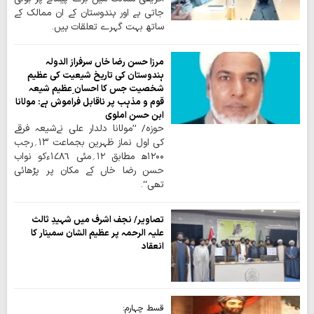
جاتی ہے اور ہندوستان کے ان ممالک کے
ساتھ بہت گہرے تعلقات ہیں۔
مرزا حسن رضا خاں سرفراز الدولہ
ہندوستان کی تاریخ شیعیت کی عظیم
شخصیت جس کا احسان ِعظیم شیعہ
قوم و مذہب پر ناقابل فراموش ہے: مولانا
ابن حسن املوی
حوزہ/ ’’مولانا دلدار علی نےشیعہ فرقے
کی اول نماز ظہرین بجماعت ۱۳؍رجب
۱۲۰۰ھ مطابق ۱۲؍مئی ۱۷۸۶ءکو نواب
حسن رضا خاں کے مکان پر پڑھائی
تھی‘‘۔
تصاویر/ نجف اشرف میں شہیدِ ثالث
علیہ الرحمہ پر عظیم الشان سمینار کا
انعقاد
قسط چہارم: