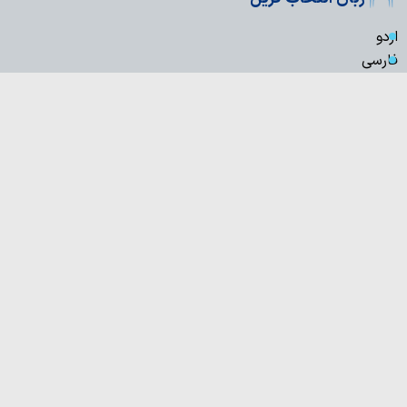
اردو
فارسی
English
Français
العربیة
हिन्दी
বাংলা
Türkçe
Русский
Azərbaycan
Kiswahili
Español
Italiano
Hausa
indonesia
中文